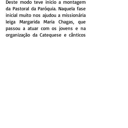
Deste modo teve inicio a montagem
da Pastoral da Paróquia. Naquela fase
inicial muito nos ajudou a missionária
leiga Margarida Maria Chagas, que
passou a atuar com os jovens e na
organização da Catequese e cânticos
etc. Foi nessa ocasião que nasceu a
JUAF – Juventude Unida da Alta
Floresta. Foi também, nesta época
que nasceu o LOGUS II em Alta
Floresta. Igualmente sob o impulso da
Paróquia Santa Cruz, foi fundada o
CNEC. Estes dois estabelecimentos de
ensino nasceram da Pastoral
Paroquial, mediante acentuada
atuação de Margarida.
A Pastoral Paroquial começou a ser
estruturada seguindo o método Boa
Nova, animada pela dinâmica deste
método: reflexão da Palavra de Deus